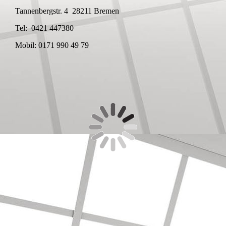
Tannenbergstr. 4 28211 Bremen
Tel: 0421 447380
Mobil: 0171 990 49 79