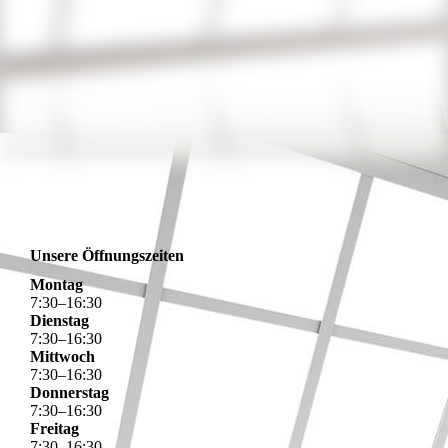
Screenshot (265)
Unsere Öffnungszeiten
Montag
7
:
30
–
16
:
30
Dienstag
7
:
30
–
16
:
30
Mittwoch
7
:
30
–
16
:
30
Donnerstag
7
:
30
–
16
:
30
Freitag
7
:
30
–
16
:
30