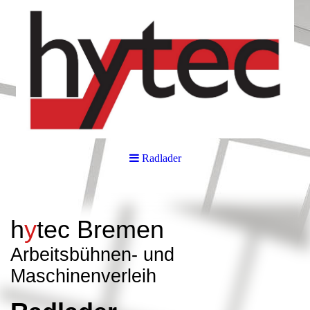
Radlader
h
y
tec
Bremen
Arbeitsbüh
nen- und
Maschinenverleih