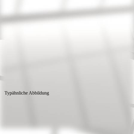
vogesenblitz
Typähnliche Abbildung