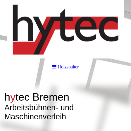
Holzspalter
h
y
tec
Bremen
Arbeitsbüh
nen- und
Maschinenverleih