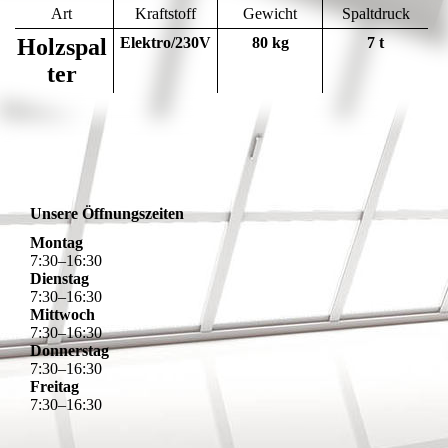
Art
Kraftstoff
Gewicht
Spaltdruck
Holzspal
Elektro/230V
80 kg
7 t
ter
Unsere Öffnungszeiten
Montag
7
:
30
–
16
:
30
Dienstag
7
:
30
–
16
:
30
Mittwoch
7
:
30
–
16
:
30
Donnerstag
7
:
30
–
16
:
30
Freitag
7
:
30
–
16
:
30