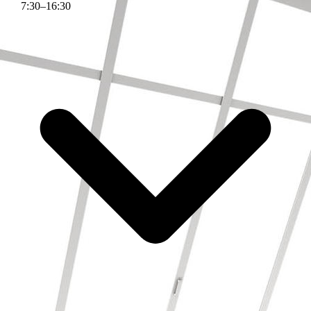
7
:
30
–
16
:
30