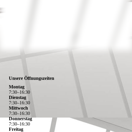
ruettelplatte-rvp32-52
Unsere Öffnungszeiten
Montag
7
:
30
–
16
:
30
Dienstag
7
:
30
–
16
:
30
Mittwoch
7
:
30
–
16
:
30
Donnerstag
7
:
30
–
16
:
30
Freitag