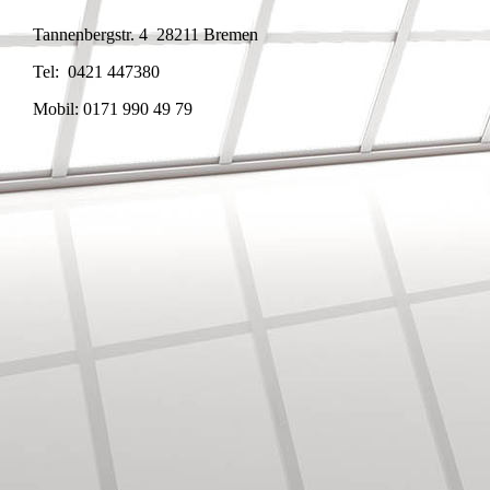
Tannenbergstr. 4 28211 Bremen
Tel: 0421 447380
Mobil: 0171 990 49 79