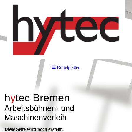
Rüttelplatten
h
y
tec
Bremen
Arbeitsbüh
nen- und
Maschinenverleih
Diese Seite wird noch erstellt.