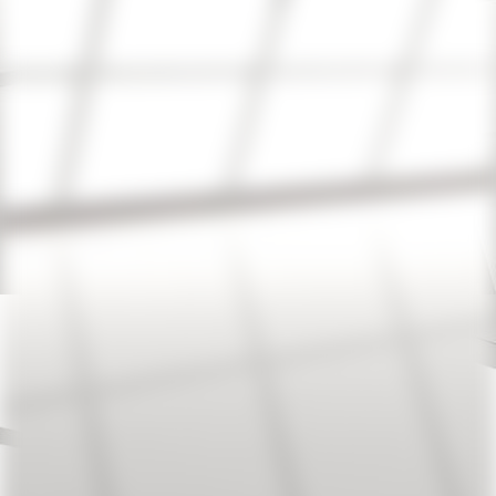
ruettelplatte-vp