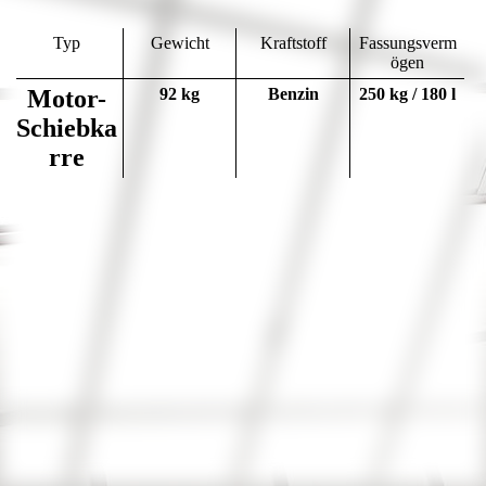
Typ
Gewicht
Kraftstoff
Fassungsverm
ögen
Motor-
92 kg
Benzin
250 kg / 180 l
Schiebka
rre
Screenshot (264)