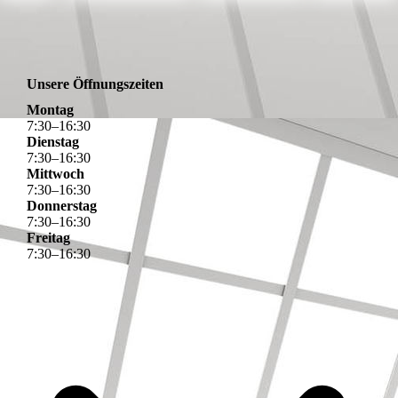
Unsere Öffnungszeiten
Montag
7
:
30
–
16
:
30
Dienstag
7
:
30
–
16
:
30
Mittwoch
7
:
30
–
16
:
30
Donnerstag
7
:
30
–
16
:
30
Freitag
7
:
30
–
16
:
30