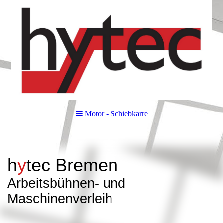
Motor - Schiebkarre
h
y
tec
Bremen
Arbeitsbüh
nen- und
Maschinenverleih