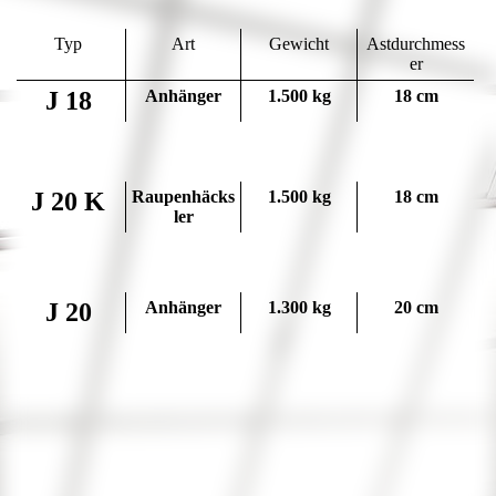
Typ
Art
Gewicht
Astdurchmess
er
J 18
Anhänger
1.500 kg
18 cm
J 20 K
Raupenhäcks
1.500 kg
18 cm
ler
J 20
Anhänger
1.300 kg
20 cm