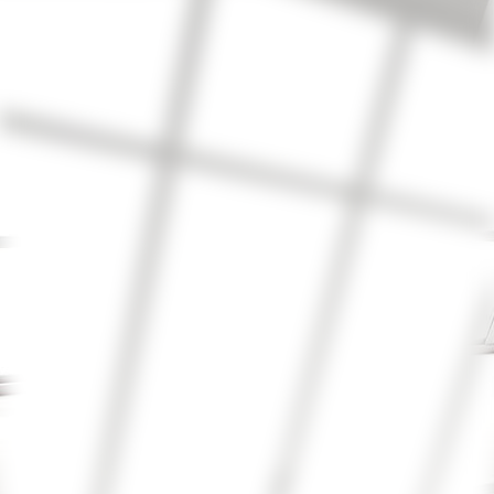
90_4_l_v6