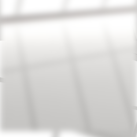
90_5_l_v2