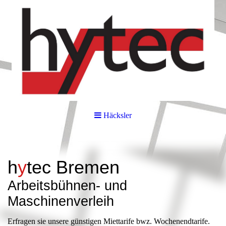
Häcksler
h
y
tec
Bremen
Arbeitsbüh
nen- und
Maschinenverleih
Erfragen sie unsere günstigen Miettarife bwz. Wochenendtarife.