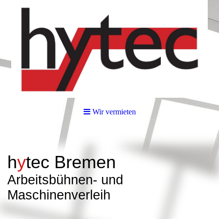
Wir vermieten
h
y
tec
Bremen
Arbeitsbüh
nen- und
Maschinenverleih